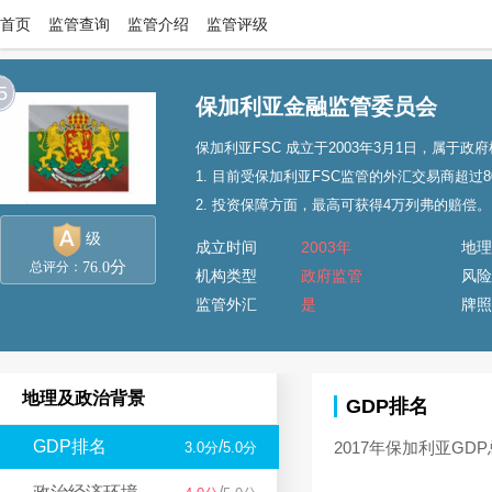
首页
监管查询
监管介绍
监管评级
5
保加利亚金融监管委员会
保加利亚FSC 成立于2003年3月1日，属于政
1. 目前受保加利亚FSC监管的外汇交易商超过8
2. 投资保障方面，最高可获得4万列弗的赔偿。
级
成立时间
2003年
地理
分
76.0
总评分：
机构类型
政府监管
风险
监管外汇
是
牌照
地理及政治背景
GDP排名
GDP排名
/
2017年保加利亚GDP
3.0分
5.0分